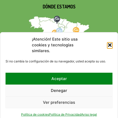
DÓNDE ESTAMOS
¡Atención! Este sitio usa
cookies y tecnologías
similares.
Si no cambia la configuración de su navegador, usted acepta su uso.
Aceptar
REDES SOCIALES
Denegar
Ver preferencias
© 2026 EMPRESA NACIONAL
CONTACTO
RSS
MAPA DEL SITIO
ACCESIBILIDAD
AVISO LEGAL
POLÍTICA DE PRIVACIDAD
DE RESIDUOS RADIACTIVOS,
POLÍTICA DE COOKIES (UE)
HTML
CSS
Política de cookies
Política de Privacidad
Aviso legal
S.A., S.M.E. (ENRESA).