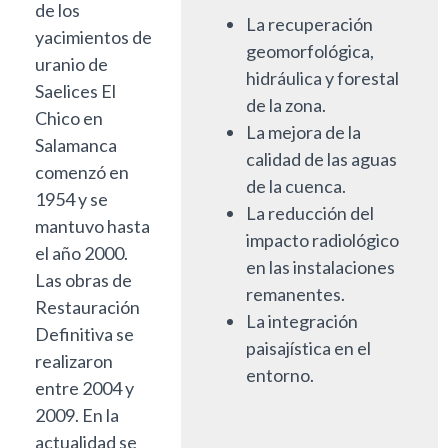
de los
La recuperación
yacimientos de
geomorfológica,
uranio de
hidráulica y forestal
Saelices El
de la zona.
Chico en
La mejora de la
Salamanca
calidad de las aguas
comenzó en
de la cuenca.
1954 y se
La reducción del
mantuvo hasta
impacto radiológico
el año 2000.
en las instalaciones
Las obras de
remanentes.
Restauración
La integración
Definitiva se
paisajística en el
realizaron
entorno.
entre 2004 y
2009. En la
actualidad se