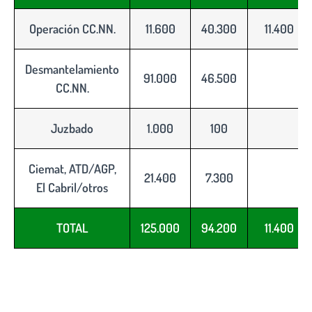
Operación CC.NN.
11.600
40.300
11.400
Desmantelamiento
91.000
46.500
CC.NN.
Juzbado
1.000
100
Ciemat, ATD/AGP,
21.400
7.300
El Cabril/otros
TOTAL
125.000
94.200
11.400