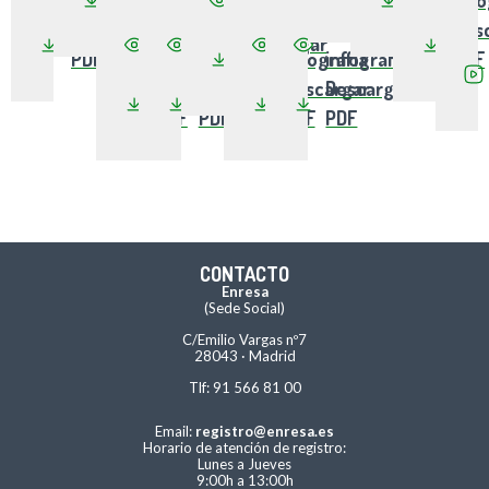
PDF
infografía
PDF
Descargar
Ver
Ver
Ver
Ver
Des
Descargar
PDF
infografía
infografía
infografía
infografía
PDF
PDF
Descargar
Descargar
Descargar
Descargar
PDF
PDF
PDF
PDF
CONTACTO
Enresa
(Sede Social)
C/Emilio Vargas nº7
28043 · Madrid
Tlf: 91 566 81 00
Email:
registro@enresa.es
Horario de atención de registro:
Lunes a Jueves
9:00h a 13:00h