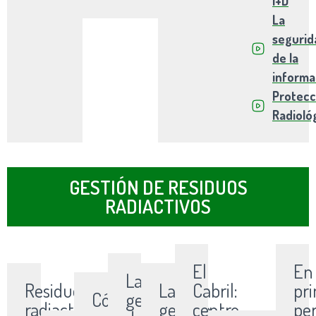
I+D
La
segurid
de la
informa
Protecc
Radioló
GESTIÓN DE RESIDUOS
RADIACTIVOS
El
En
La
Residuos
La
Cabril:
pr
Cómo
gestión
radiactivos:
gestión
centro
pe