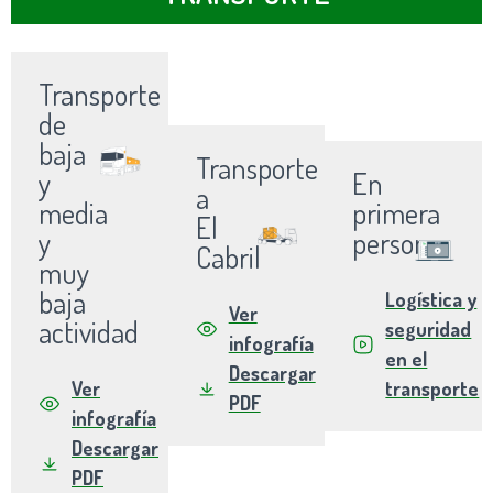
Transporte
de
baja
Transporte
y
En
a
media
primera
El
y
persona
Cabril
muy
baja
Logística y
Ver
actividad
seguridad
infografía
en el
Descargar
Ver
transporte
PDF
infografía
Descargar
PDF