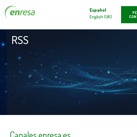
Español
PE
English (UK)
CON
RSS
Canales enresa.es