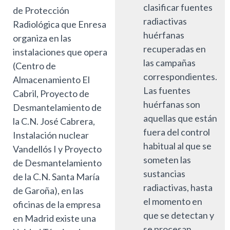
clasificar fuentes
de Protección
radiactivas
Radiológica que Enresa
huérfanas
organiza en las
recuperadas en
instalaciones que opera
las campañas
(Centro de
correspondientes.
Almacenamiento El
Las fuentes
Cabril, Proyecto de
huérfanas son
Desmantelamiento de
aquellas que están
la C.N. José Cabrera,
fuera del control
Instalación nuclear
habitual al que se
Vandellós I y Proyecto
someten las
de Desmantelamiento
sustancias
de la C.N. Santa María
radiactivas, hasta
de Garoña), en las
el momento en
oficinas de la empresa
que se detectan y
en Madrid existe una
se procesan.