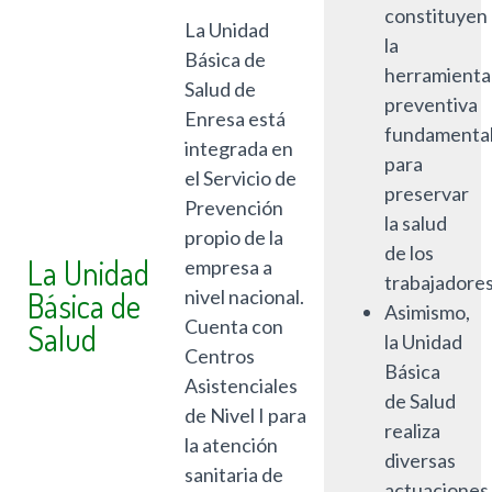
constituyen
La Unidad
la
Básica de
herramienta
Salud de
preventiva
Enresa está
fundamenta
integrada en
para
el Servicio de
preservar
Prevención
la salud
propio de la
de los
La Unidad
empresa a
trabajadores
Básica de
nivel nacional.
Asimismo,
Cuenta con
Salud
la Unidad
Centros
Básica
Asistenciales
de Salud
de Nivel I para
realiza
la atención
diversas
sanitaria de
actuaciones