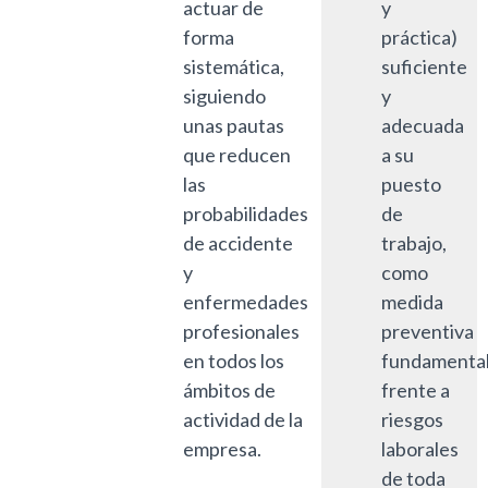
actuar de
y
forma
práctica)
sistemática,
suficiente
siguiendo
y
unas pautas
adecuada
que reducen
a su
las
puesto
probabilidades
de
de accidente
trabajo,
y
como
enfermedades
medida
profesionales
preventiva
en todos los
fundamenta
ámbitos de
frente a
actividad de la
riesgos
empresa.
laborales
de toda