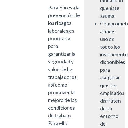
modalidad
Para Enresa la
que éste
prevención de
asuma.
los riesgos
Compromet
laborales es
a hacer
prioritaria
uso de
para
todos los
garantizar la
instrumento
seguridad y
disponibles
salud de los
para
trabajadores,
asegurar
así como
que los
promover la
empleados
mejora de las
disfruten
condiciones
de un
de trabajo.
entorno
Para ello
de