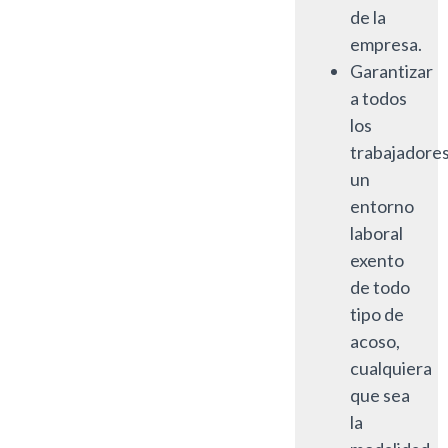
de la
empresa.
Garantizar
a todos
los
trabajadore
un
entorno
laboral
exento
de todo
tipo de
acoso,
cualquiera
que sea
la