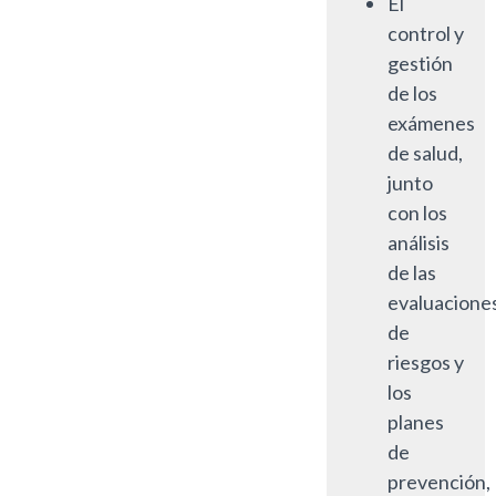
El
control y
gestión
de los
exámenes
de salud,
junto
con los
análisis
de las
evaluacione
de
riesgos y
los
planes
de
prevención,