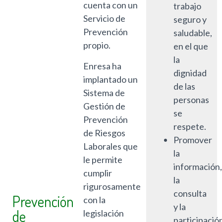
cuenta con un
trabajo
Servicio de
seguro y
Prevención
saludable,
propio.
en el que
la
Enresa ha
dignidad
implantado un
de las
Sistema de
personas
Gestión de
se
Prevención
respete.
de Riesgos
Promover
Laborales que
la
le permite
información
cumplir
la
rigurosamente
consulta
Prevención
con la
y la
de
legislación
participació