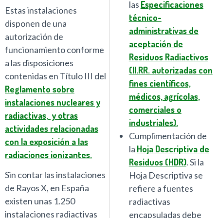
las
Especificaciones
Estas instalaciones
técnico-
disponen de una
administrativas de
autorización de
aceptación de
funcionamiento conforme
Residuos Radiactivos
a las disposiciones
(II.RR. autorizadas con
contenidas en Título III del
fines científicos,
Reglamento sobre
médicos, agrícolas,
instalaciones nucleares y
comerciales o
radiactivas, y otras
industriales).
actividades relacionadas
Cumplimentación de
con la exposición a las
la
Hoja Descriptiva de
radiaciones ionizantes.
Residuos (HDR)
. Si la
Sin contar las instalaciones
Hoja Descriptiva se
de Rayos X, en España
refiere a fuentes
existen unas 1.250
radiactivas
instalaciones radiactivas
encapsuladas debe