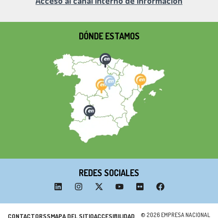
Acceso al canal interno de información
DÓNDE ESTAMOS
REDES SOCIALES
© 2026 EMPRESA NACIONAL
CONTACTO
RSS
MAPA DEL SITIO
ACCESIBILIDAD