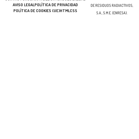
AVISO LEGAL
POLÍTICA DE PRIVACIDAD
DE RESIDUOS RADIACTIVOS,
POLÍTICA DE COOKIES (UE)
HTML
CSS
S.A., S.M.E. (ENRESA).