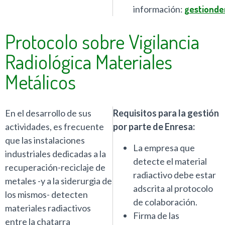
información:
gestionde
Protocolo sobre Vigilancia
Radiológica Materiales
Metálicos
En el desarrollo de sus
Requisitos para la gestión
actividades, es frecuente
por parte de Enresa:
que las instalaciones
La empresa que
industriales dedicadas a la
detecte el material
recuperación-reciclaje de
radiactivo debe estar
metales -y a la siderurgia de
adscrita al protocolo
los mismos- detecten
de colaboración.
materiales radiactivos
Firma de las
entre la chatarra