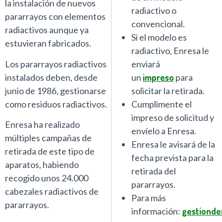
la instalación de nuevos
radiactivo o
pararrayos con elementos
convencional.
radiactivos aunque ya
Si el modelo es
estuvieran fabricados.
radiactivo, Enresa le
Los pararrayos radiactivos
enviará
instalados deben, desde
un
impreso
para
junio de 1986, gestionarse
solicitar la retirada.
como residuos radiactivos.
Cumplimente el
impreso de solicitud y
Enresa ha realizado
envíelo a Enresa.
múltiples campañas de
Enresa le avisará de la
retirada de este tipo de
fecha prevista para la
aparatos, habiendo
retirada del
recogido unos 24.000
pararrayos.
cabezales radiactivos de
Para más
pararrayos.
información:
gestionde