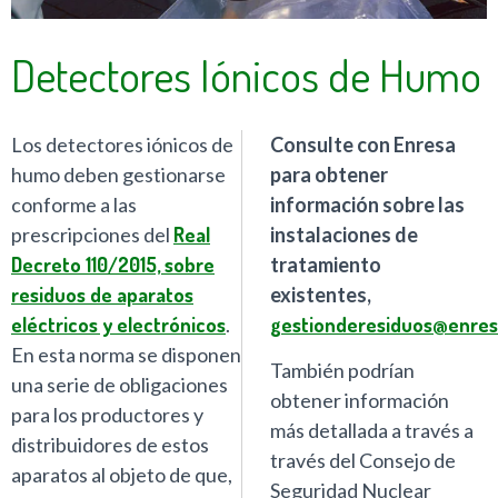
Detectores Iónicos de Humo
Los detectores iónicos de
Consulte con Enresa
humo deben gestionarse
para obtener
conforme a las
información sobre las
prescripciones del
Real
instalaciones de
Decreto 110/2015, sobre
tratamiento
residuos de aparatos
existentes,
eléctricos y electrónicos
.
gestionderesiduos@enres
En esta norma se disponen
También podrían
una serie de obligaciones
obtener información
para los productores y
más detallada a través a
distribuidores de estos
través del Consejo de
aparatos al objeto de que,
Seguridad Nuclear