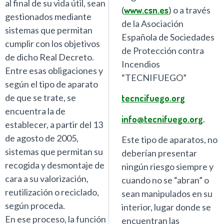
al final de su vida útil, sean
(
www.csn.es
) o a través
gestionados mediante
de la Asociación
sistemas que permitan
Española de Sociedades
cumplir con los objetivos
de Protección contra
de dicho Real Decreto.
Incendios
Entre esas obligaciones y
“TECNIFUEGO”
según el tipo de aparato
de que se trate, se
tecncifuego.org
encuentra la de
info@tecnifuego.org
.
establecer, a partir del 13
de agosto de 2005,
Este tipo de aparatos, no
sistemas que permitan su
deberían presentar
recogida y desmontaje de
ningún riesgo siempre y
cara a su valorización,
cuando no se “abran” o
reutilización o reciclado,
sean manipulados en su
según proceda.
interior, lugar donde se
En ese proceso, la función
encuentran las