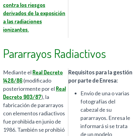
contra los riesgos
derivados de la exposición
a las radiaciones
ionizantes.
Pararrayos Radiactivos
Mediante el
Real Decreto
Requisitos para la gestión
1428/86
(modificado
por parte de Enresa:
posteriormente por el
Real
Envío de una o varias
Decreto 903/87
), la
fotografías del
fabricación de pararrayos
cabezal de su
con elementos radiactivos
pararrayos. Enresa le
fue prohibida en junio de
informará si se trata
1986. También se prohibió
de un modelo