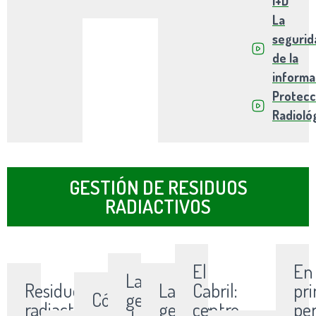
I+D
La
segurid
de la
informa
Protecc
Radioló
GESTIÓN DE RESIDUOS
RADIACTIVOS
El
En
La
Residuos
La
Cabril:
pr
Cómo
gestión
radiactivos:
gestión
centro
pe