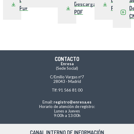
Descargar
PDF
PDF
D
PDF
C
CONTACTO
Enresa
(Sede Social)
C/Emilio Vargas nº7
28043 · Madrid
Tlf: 91 566 81 00
Email:
registro@enresa.es
Horario de atención de registro:
Lunes a Jueves
9:00h a 13:00h
CANAL INTERNO DE INFORMACIÓN