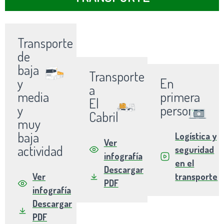
Transporte
de
baja
Transporte
y
En
a
media
primera
El
y
persona
Cabril
muy
baja
Logística y
Ver
actividad
seguridad
infografía
en el
Descargar
Ver
transporte
PDF
infografía
Descargar
PDF