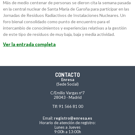
Más de medio centenar de personas se dieron cita la semana pasada
en la central nuclear de Santa María de Garoña para participar en las
Jornadas de Residuos Radiactivos de Instalaciones Nucleares. Un
foro bienal consolidado como punto de encuentro para el
intercambio de conocimientos y experiencias relativas a la gestión
de este tipo de residuos de muy baja, baja y media actividad.
Ver la entrada completa
CONTACTO
Enresa
(Sede Social)
C/Emilio Vargas nº7
28043 · Madrid
Tlf: 91 566 81 00
Email:
registro@enresa.es
Horario de atención de registro:
Lunes a Jueves
9:00h a 13:00h