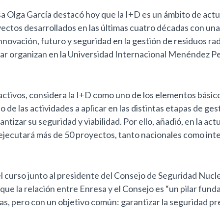
a Olga García destacó hoy que la I+D es un ámbito de actu
yectos desarrollados en las últimas cuatro décadas con una
nnovación, futuro y seguridad en la gestión de residuos ra
ear organizan en la Universidad Internacional Menéndez P
activos, considera la I+D como uno de los elementos básico
 de las actividades a aplicar en las distintas etapas de gest
ntizar su seguridad y viabilidad. Por ello, añadió, en la a
ejecutará más de 50 proyectos, tanto nacionales como int
l curso junto al presidente del Consejo de Seguridad Nucle
a que la relación entre Enresa y el Consejo es “un pilar fu
s, pero con un objetivo común: garantizar la seguridad pre