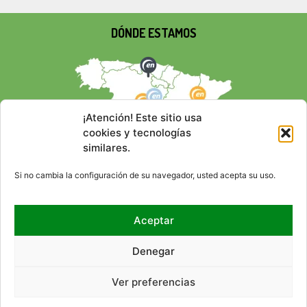
DÓNDE ESTAMOS
¡Atención! Este sitio usa
cookies y tecnologías
similares.
Si no cambia la configuración de su navegador, usted acepta su uso.
Aceptar
REDES SOCIALES
Denegar
Ver preferencias
© 2026 EMPRESA NACIONAL
CONTACTO
RSS
MAPA DEL SITIO
ACCESIBILIDAD
AVISO LEGAL
POLÍTICA DE PRIVACIDAD
DE RESIDUOS RADIACTIVOS,