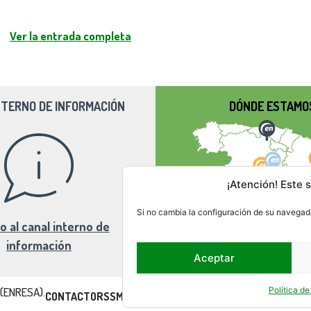
Ver la entrada completa
NTERNO DE INFORMACIÓN
DÓNDE ESTAMO
¡Atención! Este s
Si no cambia la configuración de su navegado
o al canal interno de
información
Aceptar
Política d
 (ENRESA).
CONTACTO
RSS
MAPA DEL SITIO
ACCESIBILIDAD
AVISO LEG