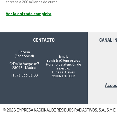
cercana a 200 millones de euros.
Ver la entrada completa
CONTACTO
CANAL I
Enresa
(Sede Social)
Email:
registro@enresa.es
C/Emilio Vargas nº7
Horario de atención de
28043 · Madrid
registro:
Lunes a Jueves
Tlf: 91 566 81 00
9:00h a 13:00h
Acces
© 2026 EMPRESA NACIONAL DE RESIDUOS RADIACTIVOS, S.A., S.M.E.