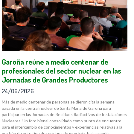
Garoña reúne a medio centenar de
profesionales del sector nuclear en las
Jornadas de Grandes Productores
24/06/2026
Más de medio centenar de personas se dieron cita la semana
pasada en la central nuclear de Santa María de Garoña para
participar en las Jornadas de Residuos Radiactivos de Instalaciones
Nucleares. Un foro bienal consolidado como punto de encuentro
para el intercambio de conocimientos y experiencias relativas a la
gestión de este tipo de residuos de muy baja, baja y media