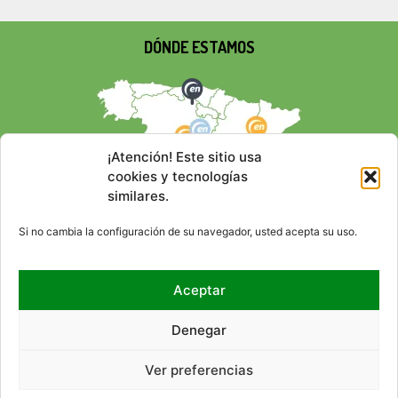
DÓNDE ESTAMOS
¡Atención! Este sitio usa
cookies y tecnologías
similares.
Si no cambia la configuración de su navegador, usted acepta su uso.
Aceptar
REDES SOCIALES
Denegar
Ver preferencias
© 2026 EMPRESA NACIONAL
CONTACTO
RSS
MAPA DEL SITIO
ACCESIBILIDAD
AVISO LEGAL
POLÍTICA DE PRIVACIDAD
DE RESIDUOS RADIACTIVOS,