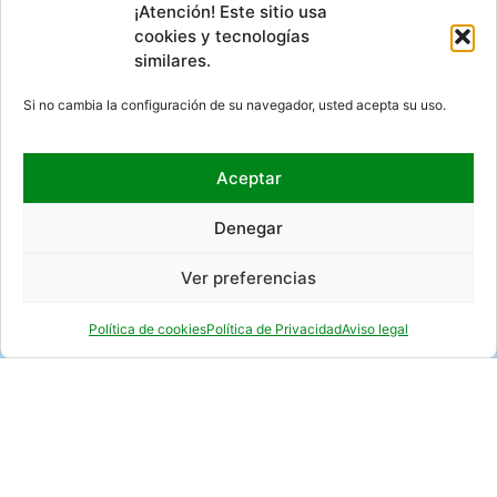
¡Atención! Este sitio usa
cookies y tecnologías
similares.
DÓNDE ESTAMOS
Si no cambia la configuración de su navegador, usted acepta su uso.
Aceptar
Denegar
Ver preferencias
Política de cookies
Política de Privacidad
Aviso legal
REDES SOCIALES
© 2026 EMPRESA NACIONAL
CONTACTO
RSS
MAPA DEL SITIO
ACCESIBILIDAD