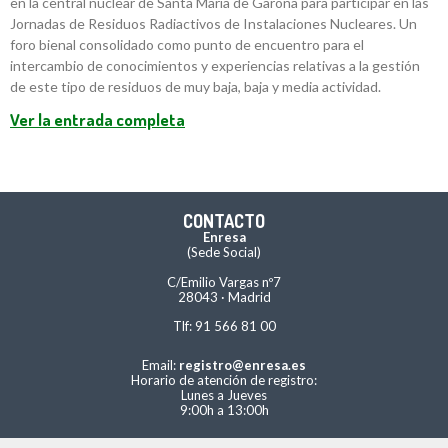
en la central nuclear de Santa María de Garoña para participar en las
Jornadas de Residuos Radiactivos de Instalaciones Nucleares. Un
foro bienal consolidado como punto de encuentro para el
intercambio de conocimientos y experiencias relativas a la gestión
de este tipo de residuos de muy baja, baja y media actividad.
Ver la entrada completa
CONTACTO
Enresa
(Sede Social)
C/Emilio Vargas nº7
28043 · Madrid
Tlf: 91 566 81 00
Email:
registro@enresa.es
Horario de atención de registro:
Lunes a Jueves
9:00h a 13:00h