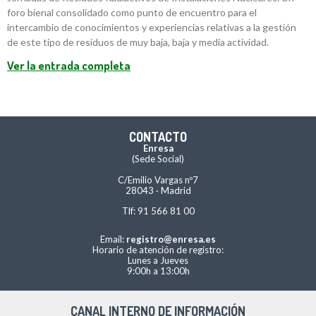
foro bienal consolidado como punto de encuentro para el
intercambio de conocimientos y experiencias relativas a la gestión
de este tipo de residuos de muy baja, baja y media actividad.
Ver la entrada completa
CONTACTO
Enresa
(Sede Social)
C/Emilio Vargas nº7
28043 · Madrid
Tlf: 91 566 81 00
Email:
registro@enresa.es
Horario de atención de registro:
Lunes a Jueves
9:00h a 13:00h
CANAL INTERNO DE INFORMACIÓN