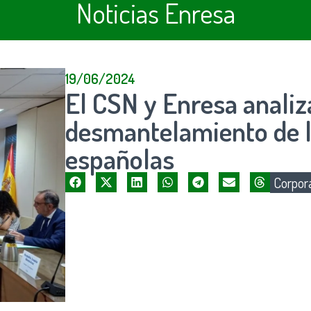
Noticias Enresa
19/06/2024
El CSN y Enresa analiz
desmantelamiento de l
españolas
Corpora