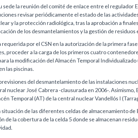
 sede la reunión del comité de enlace entre el regulador
ones revisar periódicamente el estado de las actividades 
lear y la protección radiológica, tras la aprobación a fina
ficación de los desmantelamientos y la gestión de residuos 
a requerida por el CSN en la autorización de la primera fa
es, proceder a la carga de los primeros cuatro contenedore
ara la modificación del Almacén Temporal Individualizado (
n las piscinas.
revisiones del desmantelamiento de las instalaciones nucl
tral nuclear José Cabrera -clausurada en 2006-. Asimismo, 
cén Temporal (AT) de la central nuclear Vandellós I (Tarra
situación de las diferentes celdas de almacenamiento de El 
ón de la cobertura de la celda 5 donde se almacenan residuo
vidad.