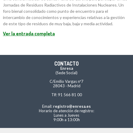
Jornadas de Residuos Radiactivos de Instalaciones Nucleares. Un
foro bienal consolidado como punto de encuentro para el
intercambio de conocimientos y experiencias relativas a la gestión
de este tipo de residuos de muy baja, baja y media actividad.
Ver la entrada completa
CONTACTO
Enresa
(Sede Social)
C/Emilio Vargas nº7
28043 · Madrid
Tlf: 91 566 81 00
Email:
registro@enresa.es
Horario de atención de registro:
Lunes a Jueves
9:00h a 13:00h