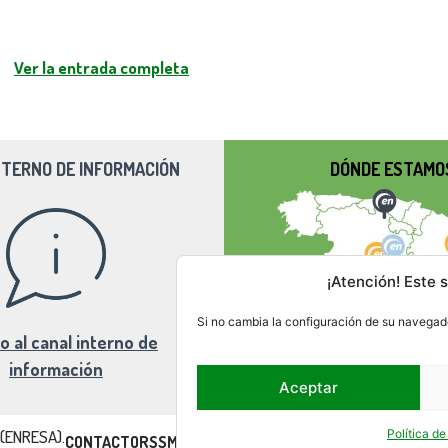
Ver la entrada completa
NTERNO DE INFORMACIÓN
DÓNDE ESTAMO
¡Atención! Este s
Si no cambia la configuración de su navegado
o al canal interno de
información
Aceptar
 (ENRESA).
Política d
CONTACTO
RSS
MAPA DEL SITIO
ACCESIBILIDAD
AVISO LEG