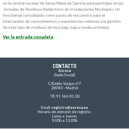
en la central nuclear de Santa María de Garoña para participar en las
Jornadas de Residuos Radiactivos de Instalaciones Nucleares. Un
foro bienal consolidado como punto de encuentro para el
intercambio de conocimientos y experiencias relativas a la gestión
de este tipo de residuos de muy baja, baja y media actividad.
Ver la entrada completa
CONTACTO
Enresa
(Sede Social)
C/Emilio Vargas nº7
28043 · Madrid
Tlf: 91 566 81 00
Email:
registro@enresa.es
Horario de atención de registro:
Lunes a Jueves
9:00h a 13:00h