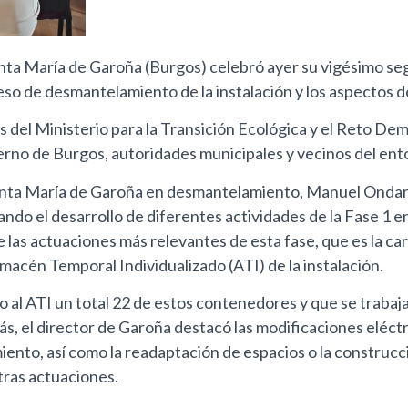
anta María de Garoña (Burgos) celebró ayer su vigésimo se
eso de desmantelamiento de la instalación y los aspectos d
s del Ministerio para la Transición Ecológica y el Reto De
erno de Burgos, autoridades municipales y vecinos del ento
r Santa María de Garoña en desmantelamiento, Manuel Ondar
ndo el desarrollo de diferentes actividades de la Fase 1 en
 las actuaciones más relevantes de esta fase, que es la c
Almacén Temporal Individualizado (ATI) de la instalación.
 al ATI un total 22 de estos contenedores y que se trabaja 
, el director de Garoña destacó las modificaciones eléctri
ento, así como la readaptación de espacios o la construcci
tras actuaciones.