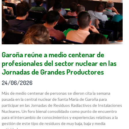
Garoña reúne a medio centenar de
profesionales del sector nuclear en las
Jornadas de Grandes Productores
24/06/2026
Más de medio centenar de personas se dieron cita la semana
pasada en la central nuclear de Santa María de Garoña para
participar en las Jornadas de Residuos Radiactivos de Instalaciones
Nucleares. Un foro bienal consolidado como punto de encuentro
para el intercambio de conocimientos y experiencias relativas a la
gestión de este tipo de residuos de muy baja, baja y media