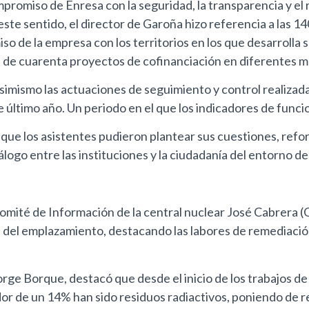
promiso de Enresa con la seguridad, la transparencia y el
te sentido, el director de Garoña hizo referencia a las 140
o de la empresa con los territorios en los que desarrolla 
 de cuarenta proyectos de cofinanciación en diferentes mu
imismo las actuaciones de seguimiento y control realizadas 
te último año. Un periodo en el que los indicadores de fun
que los asistentes pudieron plantear sus cuestiones, refor
go entre las instituciones y la ciudadanía del entorno de l
omité de Información de la central nuclear José Cabrera (G
n del emplazamiento, destacando las labores de remediació
 Jorge Borque, destacó que desde el inicio de los trabajos
r de un 14% han sido residuos radiactivos, poniendo de re