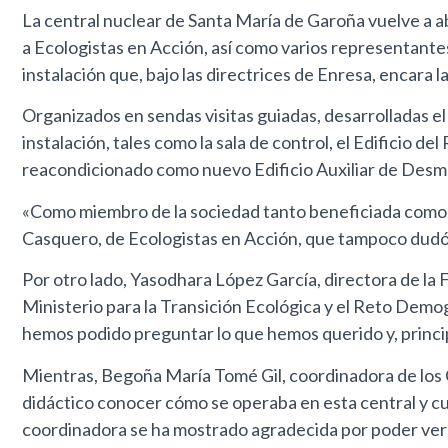
La central nuclear de Santa María de Garoña vuelve a ab
a Ecologistas en Acción, así como varios representantes
instalación que, bajo las directrices de Enresa, encara
Organizados en sendas visitas guiadas, desarrolladas el
instalación, tales como la sala de control, el Edificio de
reacondicionado como nuevo Edificio Auxiliar de Desma
«Como miembro de la sociedad tanto beneficiada como a
Casquero, de Ecologistas en Acción, que tampoco dudó a
Por otro lado, Yasodhara López García, directora de la 
Ministerio para la Transición Ecológica y el Reto Demo
hemos podido preguntar lo que hemos querido y, princi
Mientras, Begoña María Tomé Gil, coordinadora de los C
didáctico conocer cómo se operaba en esta central y cu
coordinadora se ha mostrado agradecida por poder ver 