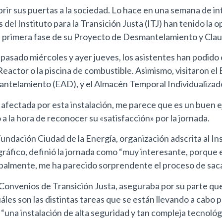
rir sus puertas a la sociedad. Lo hace en una semana de in
 del Instituto para la Transición Justa (ITJ) han tenido la
 la primera fase de su Proyecto de Desmantelamiento y Clau
 pasado miércoles y ayer jueves, los asistentes han podido
l Reactor o la piscina de combustible. Asimismo, visitaron el 
ntelamiento (EAD), y el Almacén Temporal Individualizado 
fectada por esta instalación, me parece que es un buen ej
 la hora de reconocer su «satisfacción» por la jornada.
Fundación Ciudad de la Energía, organización adscrita al In
gráfico, definió la jornada como “muy interesante, porque 
palmente, me ha parecido sorprendente el proceso de saca
onvenios de Transición Justa, aseguraba por su parte que l
áles son las distintas tareas que se están llevando a cabo
“una instalación de alta seguridad y tan compleja tecnoló