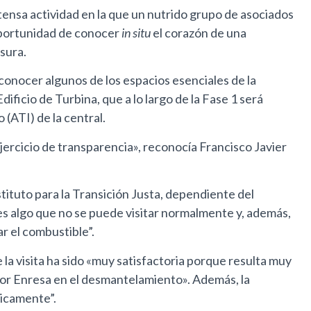
tensa actividad en la que un nutrido grupo de asociados
 oportunidad de conocer
in situ
el corazón de una
sura.
 conocer algunos de los espacios esenciales de la
Edificio de Turbina, que a lo largo de la Fase 1 será
(ATI) de la central.
ercicio de transparencia», reconocía Francisco Javier
stituto para la Transición Justa, dependiente del
es algo que no se puede visitar normalmente y, además,
r el combustible”.
a visita ha sido «muy satisfactoria porque resulta muy
 por Enresa en el desmantelamiento». Además, la
gicamente”.