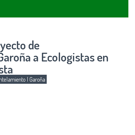
yecto de
aroña a Ecologistas en
sta
telamiento
|
Garoña