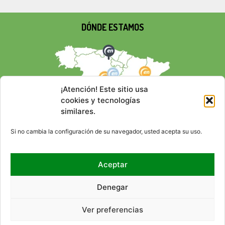
DÓNDE ESTAMOS
¡Atención! Este sitio usa
cookies y tecnologías
similares.
Si no cambia la configuración de su navegador, usted acepta su uso.
Aceptar
REDES SOCIALES
Denegar
Ver preferencias
© 2026 EMPRESA NACIONAL
CONTACTO
RSS
MAPA DEL SITIO
ACCESIBILIDAD
AVISO LEGAL
POLÍTICA DE PRIVACIDAD
DE RESIDUOS RADIACTIVOS,