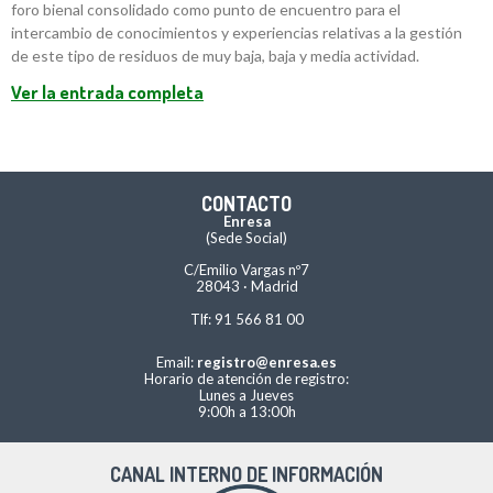
foro bienal consolidado como punto de encuentro para el
intercambio de conocimientos y experiencias relativas a la gestión
de este tipo de residuos de muy baja, baja y media actividad.
Ver la entrada completa
CONTACTO
Enresa
(Sede Social)
C/Emilio Vargas nº7
28043 · Madrid
Tlf: 91 566 81 00
Email:
registro@enresa.es
Horario de atención de registro:
Lunes a Jueves
9:00h a 13:00h
CANAL INTERNO DE INFORMACIÓN