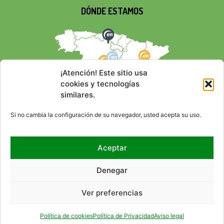
DÓNDE ESTAMOS
¡Atención! Este sitio usa
cookies y tecnologías
similares.
Si no cambia la configuración de su navegador, usted acepta su uso.
Aceptar
REDES SOCIALES
Denegar
Ver preferencias
© 2026 EMPRESA NACIONAL
CONTACTO
RSS
MAPA DEL SITIO
ACCESIBILIDAD
AVISO LEGAL
POLÍTICA DE PRIVACIDAD
DE RESIDUOS RADIACTIVOS,
POLÍTICA DE COOKIES (UE)
HTML
CSS
Política de cookies
Política de Privacidad
Aviso legal
S.A., S.M.E. (ENRESA).