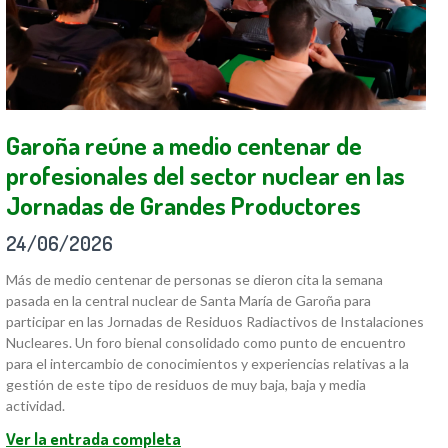
Garoña reúne a medio centenar de
profesionales del sector nuclear en las
Jornadas de Grandes Productores
24/06/2026
Más de medio centenar de personas se dieron cita la semana
pasada en la central nuclear de Santa María de Garoña para
participar en las Jornadas de Residuos Radiactivos de Instalaciones
Nucleares. Un foro bienal consolidado como punto de encuentro
para el intercambio de conocimientos y experiencias relativas a la
gestión de este tipo de residuos de muy baja, baja y media
actividad.
Ver la entrada completa