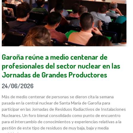
Garoña reúne a medio centenar de
profesionales del sector nuclear en las
Jornadas de Grandes Productores
24/06/2026
Más de medio centenar de personas se dieron cita la semana
pasada en la central nuclear de Santa María de Garoña para
participar en las Jornadas de Residuos Radiactivos de Instalaciones
Nucleares. Un foro bienal consolidado como punto de encuentro
para el intercambio de conocimientos y experiencias relativas a la
gestión de este tipo de residuos de muy baja, baja y media