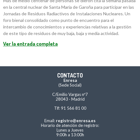
Más de medio centenar de personas se dieron cita la semana pasada
en la central nuclear de Santa María de Garoña para participar en las
Jornadas de Residuos Radiactivos de Instalaciones Nucleares. Un
foro bienal consolidado como punto de encuentro para el
intercambio de conocimientos y experiencias relativas a la gestión
de este tipo de residuos de muy baja, baja y media actividad.
Ver la entrada completa
CONTACTO
Enresa
(Sede Social)
C/Emilio Vargas nº7
28043 · Madrid
Tlf: 91 566 81 00
Email:
registro@enresa.es
Horario de atención de registro:
Lunes a Jueves
9:00h a 13:00h