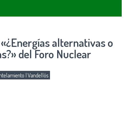
«¿Energías alternativas o
as?» del Foro Nuclear
telamiento
|
Vandellós