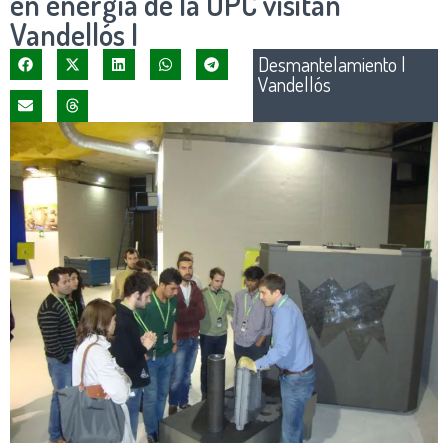
en energía de la UPC visitan
Vandellós I
Desmantelamiento
|
Vandellós