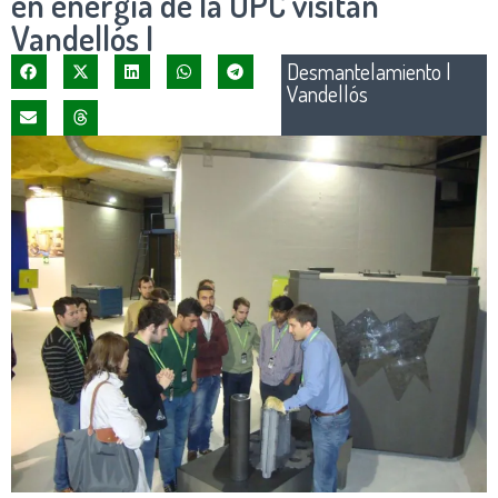
en energía de la UPC visitan
Vandellós I
Desmantelamiento
|
Vandellós