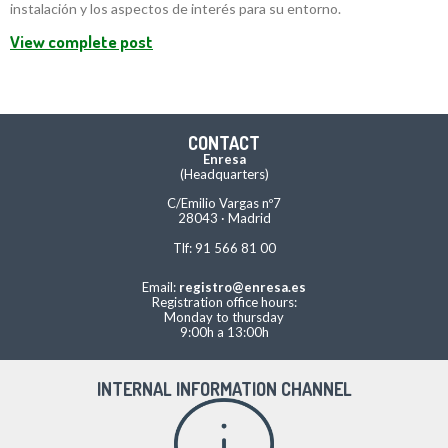
instalación y los aspectos de interés para su entorno.
View complete post
CONTACT
Enresa
(Headquarters)
C/Emilio Vargas nº7
28043 · Madrid
Tlf: 91 566 81 00
Email:
registro@enresa.es
Registration office hours:
Monday to thursday
9:00h a 13:00h
INTERNAL INFORMATION CHANNEL