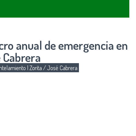
acro anual de emergencia en
é Cabrera
telamiento
|
Zorita / José Cabrera