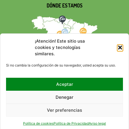
DÓNDE ESTAMOS
¡Atención! Este sitio usa
cookies y tecnologías
similares.
Si no cambia la configuración de su navegador, usted acepta su uso.
Aceptar
REDES SOCIALES
Denegar
Ver preferencias
© 2026 EMPRESA NACIONAL
CONTACTO
RSS
MAPA DEL SITIO
ACCESIBILIDAD
AVISO LEGAL
POLÍTICA DE PRIVACIDAD
DE RESIDUOS RADIACTIVOS,
POLÍTICA DE COOKIES (UE)
HTML
CSS
Política de cookies
Política de Privacidad
Aviso legal
S.A., S.M.E. (ENRESA).