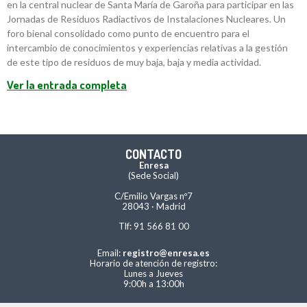
en la central nuclear de Santa María de Garoña para participar en las
Jornadas de Residuos Radiactivos de Instalaciones Nucleares. Un
foro bienal consolidado como punto de encuentro para el
intercambio de conocimientos y experiencias relativas a la gestión
de este tipo de residuos de muy baja, baja y media actividad.
Ver la entrada completa
CONTACTO
Enresa
(Sede Social)
C/Emilio Vargas nº7
28043 · Madrid
Tlf: 91 566 81 00
Email:
registro@enresa.es
Horario de atención de registro:
Lunes a Jueves
9:00h a 13:00h