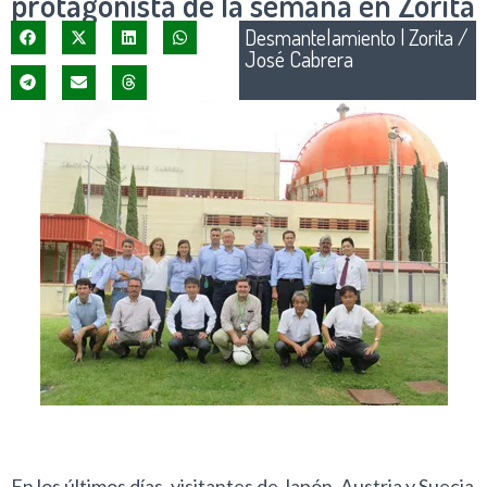
protagonista de la semana en Zorita
Desmantelamiento
|
Zorita /
José Cabrera
En los últimos días, visitantes de Japón, Austria y Suecia