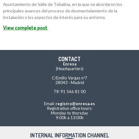
Ayuntamiento de Valle de Tobalina, en la que se abordaron los
principales avances del proceso de desmantelamiento de la
instalación y los aspectos de interés para su entorno.
View complete post
CONTACT
Enresa
(Headquarters)
C/Emilio Vargas nº7
28043 · Madrid
Tlf: 91 566 81 00
Email:
registro@enresa.es
Registration office hours:
Monday to thursday
9:00h a 13:00h
INTERNAL INFORMATION CHANNEL