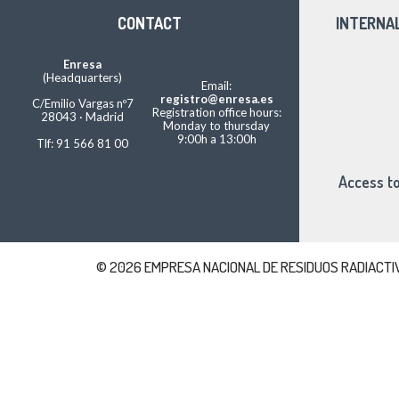
CONTACT
INTERNA
Enresa
(Headquarters)
Email:
registro@enresa.es
C/Emilio Vargas nº7
Registration office hours:
28043 · Madrid
Monday to thursday
9:00h a 13:00h
Tlf: 91 566 81 00
Access to
© 2026 EMPRESA NACIONAL DE RESIDUOS RADIACTIVOS