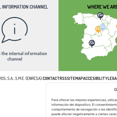
L INFORMATION CHANNEL
WHERE WE AR
 the internal information
channel
, S.A., S.M.E. (ENRESA).
CONTACT
RSS
SITEMAP
ACCESIBILITY
LEGA
G
Para ofrecer las mejores experiencias, utili
información del dispositivo. El consentimient
comportamiento de navegación o las identifica
puede afectar negativamente a ciertas caract