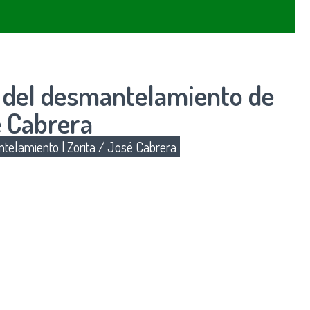
n del desmantelamiento de
é Cabrera
telamiento
|
Zorita / José Cabrera