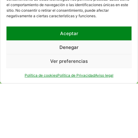
el comportamiento de navegación o las identificaciones únicas en este
WHERE WE ARE
sitio. No consentir o retirar el consentimiento, puede afectar
negativamente a ciertas características y funciones.
Aceptar
Denegar
Ver preferencias
Política de cookies
Política de Privacidad
Aviso legal
SOCIAL NETWORKS
CONTACT
RSS
SITEMAP
ACCESIBILITY
LEGAL ADVICE
PRIVACY POLICY
COOKIE POLICY
HTML
CSS
© 2026 EMPRESA NACIONAL DE RESIDUOS RADIACTIVOS, S.A., S.M.E. (ENRESA).