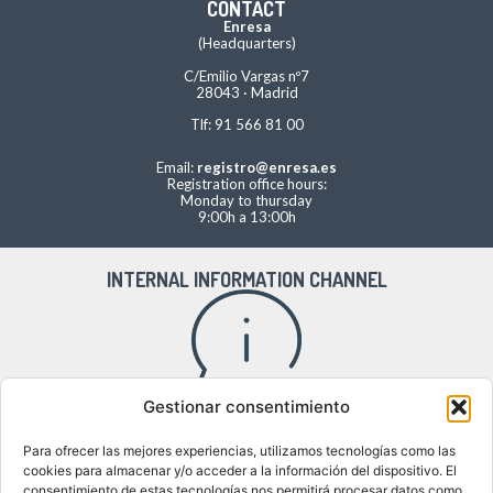
CONTACT
Enresa
(Headquarters)
C/Emilio Vargas nº7
28043 · Madrid
Tlf: 91 566 81 00
Email:
registro@enresa.es
Registration office hours:
Monday to thursday
9:00h a 13:00h
INTERNAL INFORMATION CHANNEL
Gestionar consentimiento
Access to the internal information channel
Para ofrecer las mejores experiencias, utilizamos tecnologías como las
cookies para almacenar y/o acceder a la información del dispositivo. El
consentimiento de estas tecnologías nos permitirá procesar datos como