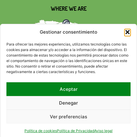
WHERE WE ARE
Gestionar consentimiento
Para ofrecer las mejores experiencias, utilizamos tecnologías como las
cookies para almacenar y/o acceder a la información del dispositivo. El
consentimiento de estas tecnologías nos permitirá procesar datos como
el comportamiento de navegación o las identificaciones únicas en este
sitio. No consentir o retirar el consentimiento, puede afectar
negativamente a ciertas características y funciones.
Aceptar
SOCIAL NETWORKS
Denegar
Ver preferencias
CONTACT
RSS
SITEMAP
ACCESIBILITY
LEGAL ADVICE
PRIVACY POLICY
COOKIE POLICY
HTML
CSS
Política de cookies
Política de Privacidad
Aviso legal
© 2026 EMPRESA NACIONAL DE RESIDUOS RADIACTIVOS, S.A., S.M.E. (ENRESA).