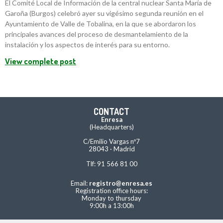
El Comité Local de Información de la central nuclear Santa María de
Garoña (Burgos) celebró ayer su vigésimo segunda reunión en el
Ayuntamiento de Valle de Tobalina, en la que se abordaron los
principales avances del proceso de desmantelamiento de la
instalación y los aspectos de interés para su entorno.
View complete post
CONTACT
Enresa
(Headquarters)
C/Emilio Vargas nº7
28043 · Madrid
Tlf: 91 566 81 00
Email:
registro@enresa.es
Registration office hours:
Monday to thursday
9:00h a 13:00h