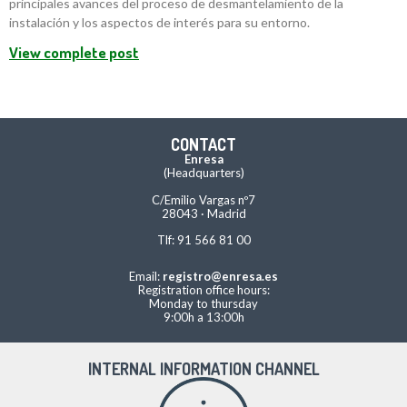
principales avances del proceso de desmantelamiento de la
instalación y los aspectos de interés para su entorno.
View complete post
CONTACT
Enresa
(Headquarters)
C/Emilio Vargas nº7
28043 · Madrid
Tlf: 91 566 81 00
Email:
registro@enresa.es
Registration office hours:
Monday to thursday
9:00h a 13:00h
INTERNAL INFORMATION CHANNEL