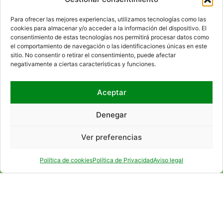
Access to the internal information channel
Para ofrecer las mejores experiencias, utilizamos tecnologías como las
cookies para almacenar y/o acceder a la información del dispositivo. El
consentimiento de estas tecnologías nos permitirá procesar datos como
el comportamiento de navegación o las identificaciones únicas en este
WHERE WE ARE
sitio. No consentir o retirar el consentimiento, puede afectar
negativamente a ciertas características y funciones.
Aceptar
Denegar
Ver preferencias
Política de cookies
Política de Privacidad
Aviso legal
SOCIAL NETWORKS