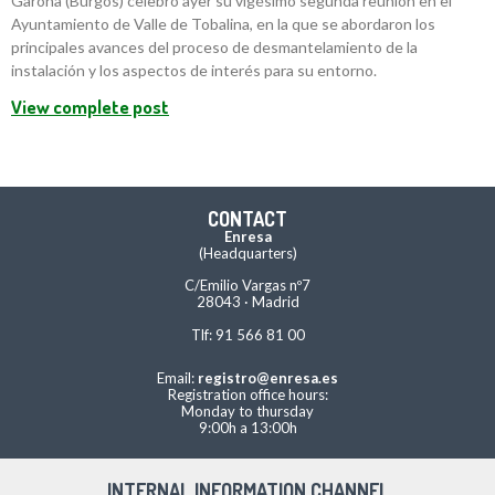
Garoña (Burgos) celebró ayer su vigésimo segunda reunión en el
Ayuntamiento de Valle de Tobalina, en la que se abordaron los
principales avances del proceso de desmantelamiento de la
instalación y los aspectos de interés para su entorno.
View complete post
CONTACT
Enresa
(Headquarters)
C/Emilio Vargas nº7
28043 · Madrid
Tlf: 91 566 81 00
Email:
registro@enresa.es
Registration office hours:
Monday to thursday
9:00h a 13:00h
INTERNAL INFORMATION CHANNEL