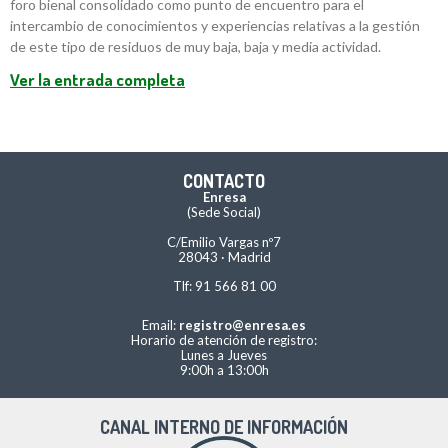
foro bienal consolidado como punto de encuentro para el
intercambio de conocimientos y experiencias relativas a la gestión
de este tipo de residuos de muy baja, baja y media actividad.
Ver la entrada completa
CONTACTO
Enresa
(Sede Social)
C/Emilio Vargas nº7
28043 · Madrid
Tlf: 91 566 81 00
Email:
registro@enresa.es
Horario de atención de registro:
Lunes a Jueves
9:00h a 13:00h
CANAL INTERNO DE INFORMACIÓN