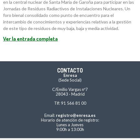
en la central nuclear de Santa María de Garoña para participar en las
Jornadas de Residuos Radiactivos de Instalaciones Nucleares. Un
foro bienal consolidado como punto de encuentro para el
intercambio de conocimientos y experiencias relativas a la gestión
de este tipo de residuos de muy baja, baja y media actividad.
Ver la entrada completa
CONTACTO
Enresa
(Sede Social)
C/Emilio Vargas nº7
28043 · Madrid
Tlf: 91 566 81 00
Email:
registro@enresa.es
Horario de atención de registro:
Lunes a Jueves
9:00h a 13:00h