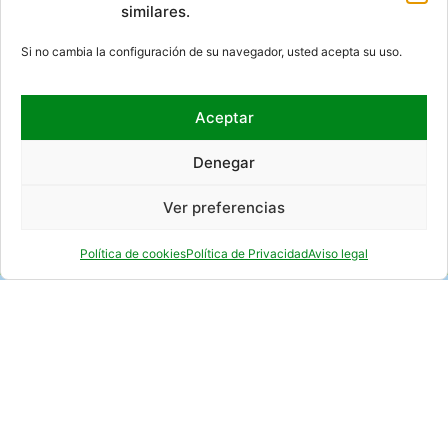
similares.
DÓNDE ESTAMOS
Si no cambia la configuración de su navegador, usted acepta su uso.
Aceptar
Denegar
Ver preferencias
Política de cookies
Política de Privacidad
Aviso legal
REDES SOCIALES
© 2026 EMPRESA NACIONAL
CONTACTO
RSS
MAPA DEL SITIO
ACCESIBILIDAD
AVISO LEGAL
POLÍTICA DE PRIVACIDAD
DE RESIDUOS RADIACTIVOS,
POLÍTICA DE COOKIES (UE)
HTML
CSS
S.A., S.M.E. (ENRESA).