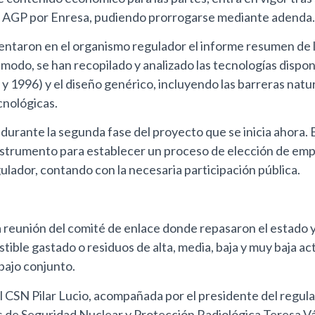
el AGP por Enresa, pudiendo prorrogarse mediante adenda.
entaron en el organismo regulador el informe resumen de l
modo, se han recopilado y analizado las tecnologías disponi
1996) y el diseño genérico, incluyendo las barreras natur
cnológicas.
durante la segunda fase del proyecto que se inicia ahora. 
nstrumento para establecer un proceso de elección de empl
ulador, contando con la necesaria participación pública.
eunión del comité de enlace donde repasaron el estado y p
stible gastado o residuos de alta, media, baja y muy baja 
abajo conjunto.
l CSN Pilar Lucio, acompañada por el presidente del regulad
as de Seguridad Nuclear y Protección Radiológica Teresa Vá