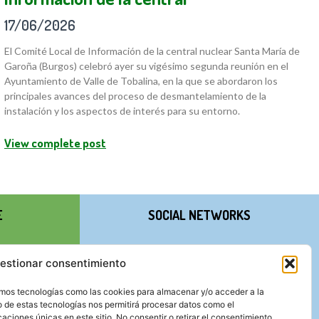
17/06/2026
El Comité Local de Información de la central nuclear Santa María de
Garoña (Burgos) celebró ayer su vigésimo segunda reunión en el
Ayuntamiento de Valle de Tobalina, en la que se abordaron los
principales avances del proceso de desmantelamiento de la
instalación y los aspectos de interés para su entorno.
View complete post
E
SOCIAL NETWORKS
estionar consentimiento
zamos tecnologías como las cookies para almacenar y/o acceder a la
o de estas tecnologías nos permitirá procesar datos como el
ciones únicas en este sitio. No consentir o retirar el consentimiento,