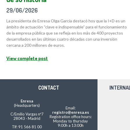
29/06/2026
La presidenta de Enresa Olga García destacó hoy que la I+D es un
ámbito de actuación “clave e indispensable” para el funcionamiento
de la empresa pública que se refleja en los más de 400 proyectos
desarrollados en las últimas cuatro décadas con una inversión
cercana a 200 millones de euros.
View complete post
CONTACT
INTERNA
Enresa
(Headquarters)
Email:
registro@enresa.es
C/Emilio Vargas nº7
Registration office hours:
28043 · Madrid
Monday to thursday
9:00h a 13:00h
Tlf: 91 566 81 00