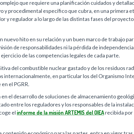
omplejo que requiere una planificación cuidados y detalla
ivo y procedimental específico que cubra, en una primera e
r y regulador a lo largo de las distintas fases del proyec
nuevo hito en su relación y un buen marco de trabajo para
isión de responsabilidades ni la pérdida de independencia 
ejercicio de las competencias legales de cada parte.
nitiva del combustible nuclear gastado y de los residuos rad
s internacionalmente, en particular los del Organismo Int
e en el PGRR.
da en el desarrollo de soluciones de almacenamiento geoló
o entre los reguladores y los responsables de la instalac
ecoge el
informe de la misión ARTEMIS del OIEA
recibida por
 contenido económico para las partes, entra en vigor tras s