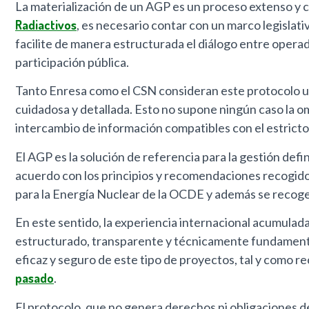
La materialización de un AGP es un proceso extenso y c
Radiactivos
, es necesario contar con un marco legislat
facilite de manera estructurada el diálogo entre operado
participación pública.
Tanto Enresa como el CSN consideran este protocolo un 
cuidadosa y detallada. Esto no supone ningún caso la om
intercambio de información compatibles con el estricto 
El AGP es la solución de referencia para la gestión defi
acuerdo con los principios y recomendaciones recogido
para la Energía Nuclear de la OCDE y además se recog
En este sentido, la experiencia internacional acumula
estructurado, transparente y técnicamente fundamentad
eficaz y seguro de este tipo de proyectos, tal y como r
pasado
.
El protocolo, que no genera derechos ni obligaciones de