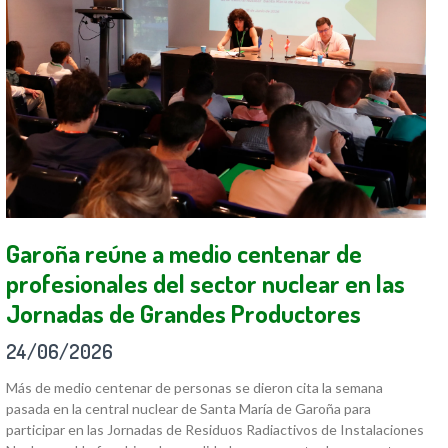
Garoña reúne a medio centenar de
profesionales del sector nuclear en las
Jornadas de Grandes Productores
24/06/2026
Más de medio centenar de personas se dieron cita la semana
pasada en la central nuclear de Santa María de Garoña para
participar en las Jornadas de Residuos Radiactivos de Instalaciones