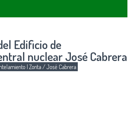
el Edificio de
entral nuclear José Cabrera
telamiento
|
Zorita / José Cabrera