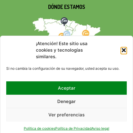
DÓNDE ESTAMOS
¡Atención! Este sitio usa
cookies y tecnologías
similares.
Si no cambia la configuración de su navegador, usted acepta su uso.
Aceptar
REDES SOCIALES
Denegar
Ver preferencias
© 2026 EMPRESA NACIONAL
CONTACTO
RSS
MAPA DEL SITIO
ACCESIBILIDAD
AVISO LEGAL
POLÍTICA DE PRIVACIDAD
DE RESIDUOS RADIACTIVOS,
POLÍTICA DE COOKIES (UE)
HTML
CSS
Política de cookies
Política de Privacidad
Aviso legal
S.A., S.M.E. (ENRESA).