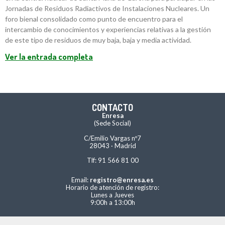
Jornadas de Residuos Radiactivos de Instalaciones Nucleares. Un
foro bienal consolidado como punto de encuentro para el
intercambio de conocimientos y experiencias relativas a la gestión
de este tipo de residuos de muy baja, baja y media actividad.
Ver la entrada completa
CONTACTO
Enresa
(Sede Social)
C/Emilio Vargas nº7
28043 · Madrid
Tlf: 91 566 81 00
Email:
registro@enresa.es
Horario de atención de registro:
Lunes a Jueves
9:00h a 13:00h