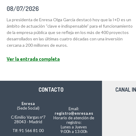
08/07/2026
La presidenta de Enresa Olga García destacó hoy que la I+D es un
ámbito de actuación “clave e indispensable” para el funcionamiento
de la empresa pública que se refleja en los más de 400 proyectos
desarrollados en las últimas cuatro décadas con una inversión
cercana a 200 millones de euros.
Ver la entrada completa
CONTACTO
CANAL I
Enresa
(Sede Social)
Email:
registro@enresa.es
C/Emilio Vargas nº7
Horario de atención de
28043 · Madrid
registro:
Lunes a Jueves
Tlf: 91 566 81 00
9:00h a 13:00h